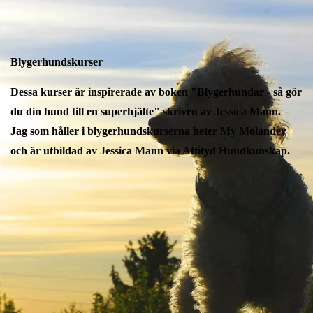
Blygerhundskurser
Dessa kurser är inspirerade av boken "Blygerhundar - så gör
du din hund till en superhjälte" skriven av Jessica Mann.
Jag som håller i blygerhundskurserna heter My Molander
och är utbildad av Jessica Mann via Attityd Hundkunskap.