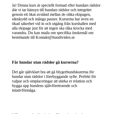
Ja! Denna kurs är speciellt formad efter hundars rädslor
där vi tar hänsyn till hundars rädslor och integritet
genom ett ökat avstånd mellan de olika ekipagen,
siktskydd och många pauser. Kurserna har även en
ökad säkerhet vid in och utgång från kurshallen med
alla ekipage just för att ingen ska råka krocka med
varandra. Du kan maila om specifika önskemål om
bemötande till Kontakt@hundividen.se
Får hundar utan rädslor gå kurserna?
Det går självklart bra att gå blygerhundskurerna för
hundar utan rädslor i förebyggande syfte. Perfekt för
valpar och omplaceringar att stärka er relation och
bygga upp hundens självföretroende och
iniativförmåga.