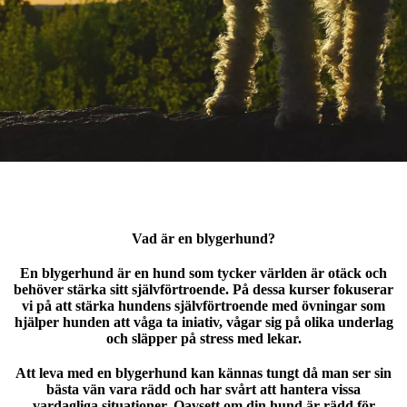
Vad är en blygerhund?
En blygerhund är en hund som tycker världen är otäck och
behöver stärka sitt självförtroende. På dessa kurser fokuserar
vi på att stärka hundens självförtroende med övningar som
hjälper hunden att våga ta iniativ, vågar sig på olika underlag
och släpper på stress med lekar.
Att leva med en blygerhund kan kännas tungt då man ser sin
bästa vän vara rädd och har svårt att hantera vissa
vardagliga situationer. Oavsett om din hund är rädd för