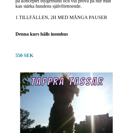
på konceptet blygerhund och vill prova på hur man
kan stärka hundens självförtroende.
1 TILLFÄLLEN, 2H MED MÅNGA PAUSER
Denna kurs hålls inomhus
550 SEK