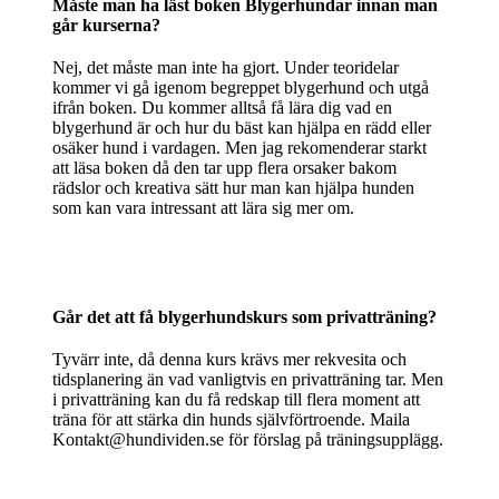
Måste man ha läst boken Blygerhundar innan man
går kurserna?
Nej, det måste man inte ha gjort. Under teoridelar
kommer vi gå igenom begreppet blygerhund och utgå
ifrån boken. Du kommer alltså få lära dig vad en
blygerhund är och hur du bäst kan hjälpa en rädd eller
osäker hund i vardagen. Men jag rekomenderar starkt
att läsa boken då den tar upp flera orsaker bakom
rädslor och kreativa sätt hur man kan hjälpa hunden
som kan vara intressant att lära sig mer om.
Går det att få blygerhundskurs som privatträning?
Tyvärr inte, då denna kurs krävs mer rekvesita och
tidsplanering än vad vanligtvis en privatträning tar. Men
i privatträning kan du få redskap till flera moment att
träna för att stärka din hunds självförtroende. Maila
Kontakt@hundividen.se för förslag på träningsupplägg.